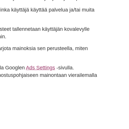
nka käyttäjä käyttää palvelua ja/tai muita
steet tallennetaan käyttäjän kovalevylle
in.
rjota mainoksia sen perusteella, miten
lla Googlen
Ads Settings
-sivulla.
nnostuspohjaiseen mainontaan vierailemalla