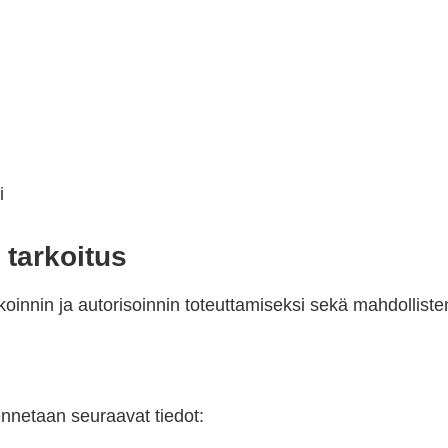
i
 tarkoitus
tikoinnin ja autorisoinnin toteuttamiseksi sekä mahdollist
lennetaan seuraavat tiedot: