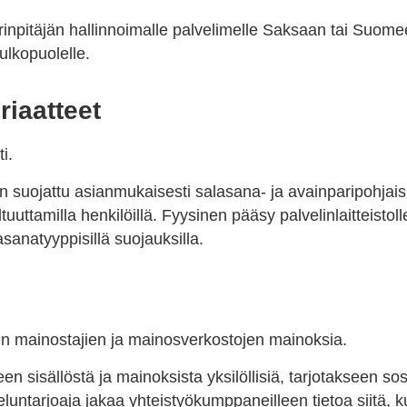
rinpitäjän hallinnoimalle palvelimelle Saksaan tai Suomee
ulkopuolelle.
riaatteet
i.
t on suojattu asianmukaisesti salasana- ja avainparipohjais
tuuttamilla henkilöillä. Fyysinen pääsy palvelinlaitteistol
sanatyyppisillä suojauksilla.
 mainostajien ja mainosverkostojen mainoksia.
n sisällöstä ja mainoksista yksilöllisiä, tarjotakseen so
luntarjoaja jakaa yhteistyökumppaneilleen tietoa siitä, k