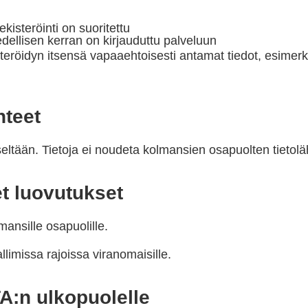
kisteröinti on suoritettu
edellisen kerran on kirjauduttu palveluun
isteröidyn itsensä vapaaehtoisesti antamat tiedot, esimerk
hteet
itseltään. Tietoja ei noudeta kolmansien osapuolten tietolä
t luovutukset
ansille osapuolille.
limissa rajoissa viranomaisille.
TA:n ulkopuolelle