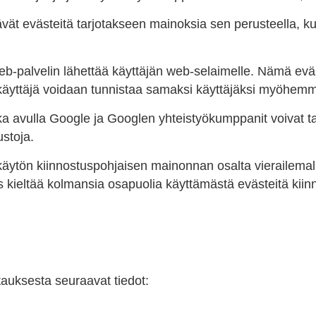
ät evästeitä tarjotakseen mainoksia sen perusteella, kui
web-palvelin lähettää käyttäjän web-selaimelle. Nämä evä
käyttäjä voidaan tunnistaa samaksi käyttäjäksi myöhemm
a avulla Google ja Googlen yhteistyökumppanit voivat ta
ustoja.
 käytön kiinnostuspohjaisen mainonnan osalta vierailema
us kieltää kolmansia osapuolia käyttämästä evästeitä kii
atauksesta seuraavat tiedot: