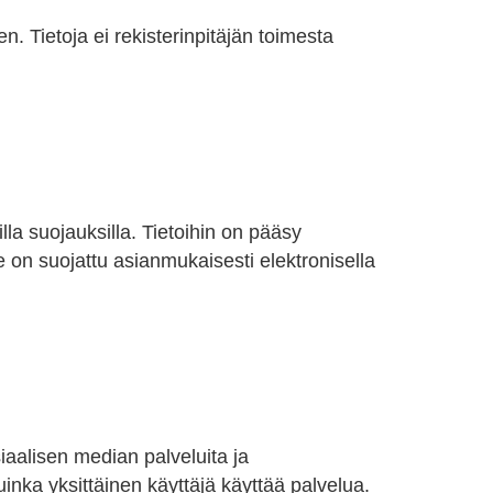
n. Tietoja ei rekisterinpitäjän toimesta
illa suojauksilla. Tietoihin on pääsy
le on suojattu asianmukaisesti elektronisella
siaalisen median palveluita ja
uinka yksittäinen käyttäjä käyttää palvelua.