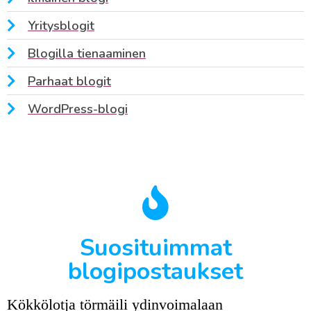
Yritysblogit
Blogilla tienaaminen
Parhaat blogit
WordPress-blogi
Suosituimmat
blogipostaukset
Kökkölotja törmäili ydinvoimalaan