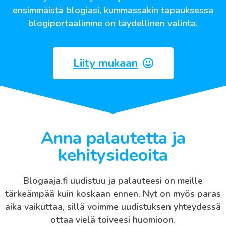
ensimmäistä blogiasi, kummassakin tapauksessa
blogiportaalimme on täydellinen valinta.
Liity mukaan
Anna palautetta ja
kehitysideoita
Blogaaja.fi uudistuu ja palauteesi on meille
tärkeämpää kuin koskaan ennen. Nyt on myös paras
aika vaikuttaa, sillä voimme uudistuksen yhteydessä
ottaa vielä toiveesi huomioon.