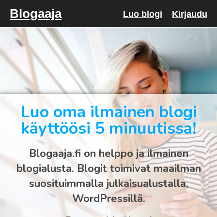
Blogaaja
Luo blogi
Kirjaudu
Luo oma ilmainen blogi
käyttöösi 5 minuutissa!
Blogaaja.fi on helppo ja ilmainen
blogialusta. Blogit toimivat maailman
suosituimmalla julkaisualustalla,
WordPressillä.