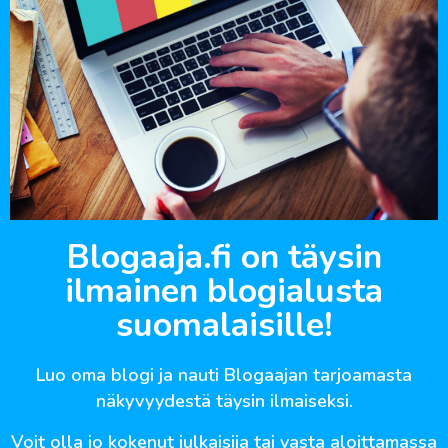
Blogaaja.fi on täysin
ilmainen blogialusta
suomalaisille!
Luo oma blogi ja nauti Blogaajan tarjoamasta
näkyvyydestä täysin ilmaiseksi.
Voit olla jo kokenut julkaisija tai vasta aloittamassa