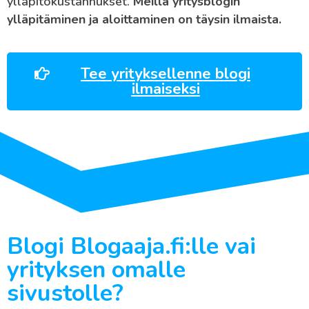
ylläpitokustannukset.
Meillä yritysblogin
ylläpitäminen ja aloittaminen on täysin ilmaista.
Tee yrityksellenne blogi
ilmaiseksi
Blogi Blogaaja.fi:lle vai
yrityksen omalle
sivustolle?