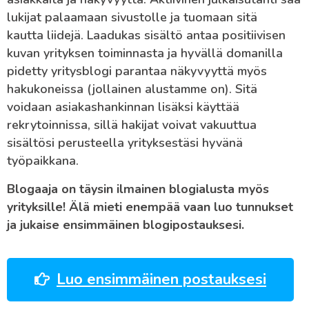
lukijat palaamaan sivustolle ja tuomaan
sitä
kautta
liidejä. Laadukas sisältö antaa positiivisen
kuvan yrityksen toiminnasta ja hyvällä domanilla
pidetty yritysblogi parantaa näkyvyyttä myös
hakukoneissa (jollainen alustamme on). Sitä
voidaan asiakashankinnan lisäksi käyttää
rekrytoinnissa, sillä hakijat voivat vakuuttua
sisältösi perusteella yrityksestäsi hyvänä
työpaikkana.
Blogaaja on täysin ilmainen blogialusta myös
yrityksille! Älä mieti enempää vaan luo tunnukset
ja jukaise ensimmäinen blogipostauksesi.
Luo ensimmäinen postauksesi