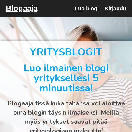
Blogaaja
Luo blogi
Kirjaudu
YRITYSBLOGIT
Luo ilmainen blogi
yrityksellesi 5
minuutissa!
Blogaaja.fissä kuka tahansa voi aloittaa
oma blogin täysin ilmaiseksi. Meillä
myös yritykset saavat pitää
yritysblogiaan maksutta!