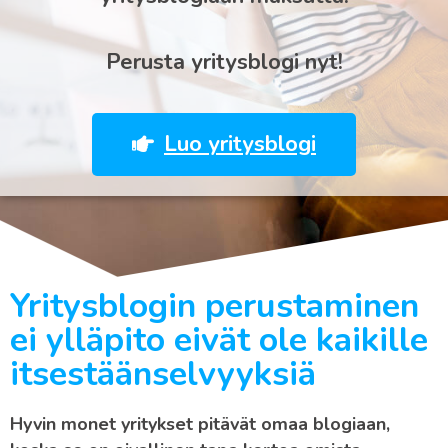
Perusta yritysblogi nyt!
Luo yritysblogi
Yritysblogin perustaminen
ei ylläpito eivät ole kaikille
itsestäänselvyyksiä
Hyvin monet yritykset pitävät omaa blogiaan,