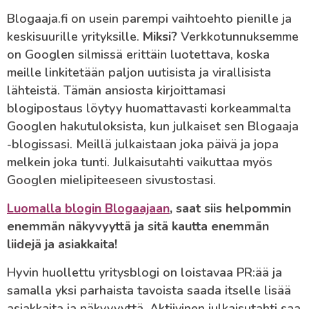
Blogaaja.fi on usein parempi vaihtoehto pienille ja
keskisuurille yrityksille.
Miksi?
Verkkotunnuksemme
on Googlen silmissä erittäin luotettava, koska
meille linkitetään paljon uutisista ja virallisista
lähteistä. Tämän ansiosta kirjoittamasi
blogipostaus löytyy huomattavasti korkeammalta
Googlen hakutuloksista, kun julkaiset sen Blogaaja
-blogissasi. Meillä julkaistaan joka päivä ja jopa
melkein joka tunti. Julkaisutahti vaikuttaa myös
Googlen mielipiteeseen sivustostasi.
Luomalla blogin Blogaajaan
, saat siis helpommin
enemmän näkyvyyttä ja sitä kautta enemmän
liidejä ja asiakkaita!
Hyvin huollettu yritysblogi on loistavaa PR:ää ja
samalla yksi parhaista tavoista saada itselle lisää
asiakkaita ja näkyvyyttä. Aktiivinen julkaisutahti saa