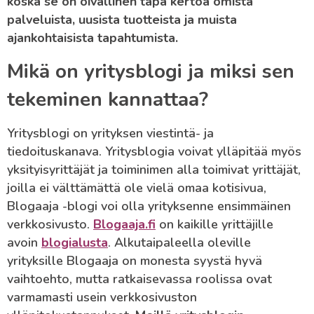
koska se on oivallinen tapa kertoa omista
palveluista, uusista tuotteista ja muista
ajankohtaisista tapahtumista.
Mikä on yritysblogi ja miksi sen
tekeminen kannattaa?
Yritysblogi on yrityksen viestintä- ja
tiedoituskanava. Yritysblogia voivat ylläpitää myös
yksityisyrittäjät ja toiminimen alla toimivat yrittäjät,
joilla ei välttämättä ole vielä omaa kotisivua,
Blogaaja -blogi voi olla yrityksenne ensimmäinen
verkkosivusto.
Blogaaja.fi
on kaikille yrittäjille
avoin
blogialusta
. Alkutaipaleella oleville
yrityksille Blogaaja on monesta syystä hyvä
vaihtoehto, mutta ratkaisevassa roolissa ovat
varmamasti usein verkkosivuston