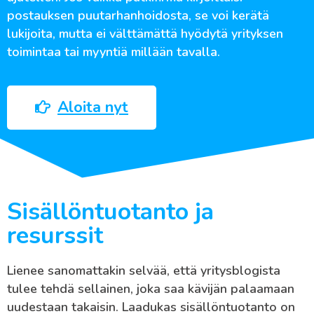
postauksen puutarhanhoidosta, se voi kerätä
lukijoita, mutta ei välttämättä hyödytä yrityksen
toimintaa tai myyntiä millään tavalla.
Aloita nyt
Sisällöntuotanto ja
resurssit
Lienee sanomattakin selvää, että yritysblogista
tulee tehdä sellainen, joka saa kävijän palaamaan
uudestaan takaisin. Laadukas sisällöntuotanto on