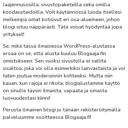
laajennusosilla, sivustopaketeilla sekä omilla
koodaustaidoilla. Voit käytännössä luoda itsellesi
melkeinpä omat kotisivut eri osa-alueineen, johon
blogi istuu näppärästi. Tätä voivat hyödyntää jopa
yritykset!
Se, mikä tässä ilmaisessa WordPress-alustassa
eroaa on se, että alusta kuuluu Blogaaja.fin
omistukseen. Sen vuoksi sivustolla ei sallita
sisältöä, joka voi olla esimerkiksi lainvastaista ja voi
täten joutua moderoinnin kohteeksi. Mutta niin
kauan, kun rajoja ei rikota, blogialustamme käyttö
on sinulle täysin ilmaista, vapaata ja omasta
luovuudestasi kiinni!
Perusta ilmainen blogi jo tänään rekisteröitymällä
palveluumme osoitteessa Blogaaja.fi!